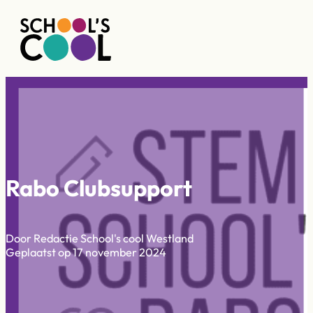
Rabo Clubsupport
Door Redactie School's cool Westland
Geplaatst op 17 november 2024