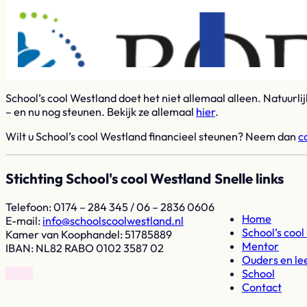
School’s cool Westland doet het niet allemaal alleen. Natuurli
– en nu nog steunen. Bekijk ze allemaal
hier
.
Wilt u School’s cool Westland financieel steunen? Neem dan
c
Stichting School's cool Westland
Snelle links
Telefoon: 0174 – 284 345 / 06 – 2836 0606
Home
E-mail:
ln.dnaltsewloocsloohcs@ofni
School’s coo
Kamer van Koophandel: 51785889
Mentor
IBAN: NL82 RABO 0102 3587 02
Ouders en le
School
Volg op Facebook
Volg op Instagram
Contact