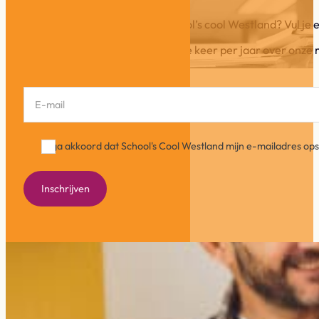
Wil je op de hoogte blijven van School’s cool Westland? Vul je e-
In onze Info-flits schrijven wij ca. drie keer per jaar over o
Section
Ik ga akkoord dat School's Cool Westland mijn e-mailadres o
Inschrijven