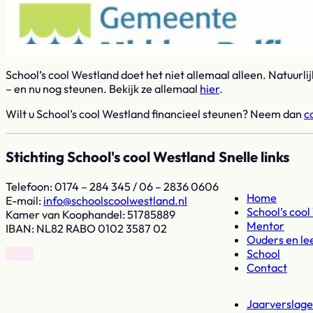
School’s cool Westland doet het niet allemaal alleen. Natuurli
– en nu nog steunen. Bekijk ze allemaal
hier
.
Wilt u School’s cool Westland financieel steunen? Neem dan
c
Stichting School's cool Westland
Snelle links
Telefoon: 0174 – 284 345 / 06 – 2836 0606
Home
E-mail:
ln.dnaltsewloocsloohcs@ofni
School’s coo
Kamer van Koophandel: 51785889
Mentor
IBAN: NL82 RABO 0102 3587 02
Ouders en le
School
Volg op Facebook
Volg op Instagram
Contact
Jaarverslage