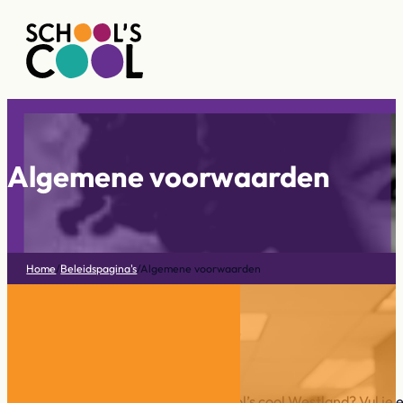
Algemene voorwaarden
Home
/
Beleidspagina's
/
Algemene voorwaarden
Blijf op de hoogte
Wil je op de hoogte blijven van School’s cool Westland? Vul je e-