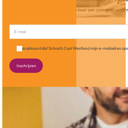
In onze Info-flits schrijven wij ca. drie keer per jaar over o
Section
Ik ga akkoord dat School's Cool Westland mijn e-mailadres o
Inschrijven