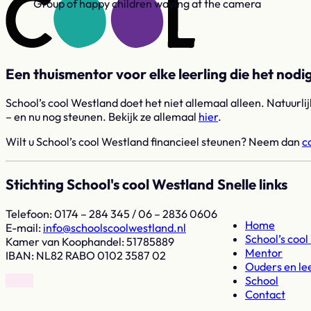
Group of happy children waving at the camera
Een thuismentor voor elke leerling die het nodi
School’s cool Westland doet het niet allemaal alleen. Natuurli
– en nu nog steunen. Bekijk ze allemaal
hier
.
Wilt u School’s cool Westland financieel steunen? Neem dan
c
Stichting School's cool Westland
Snelle links
Telefoon: 0174 – 284 345 / 06 – 2836 0606
Home
E-mail:
ln.dnaltsewloocsloohcs@ofni
School’s coo
Kamer van Koophandel: 51785889
Mentor
IBAN: NL82 RABO 0102 3587 02
Ouders en le
School
Volg op Facebook
Volg op Instagram
Contact