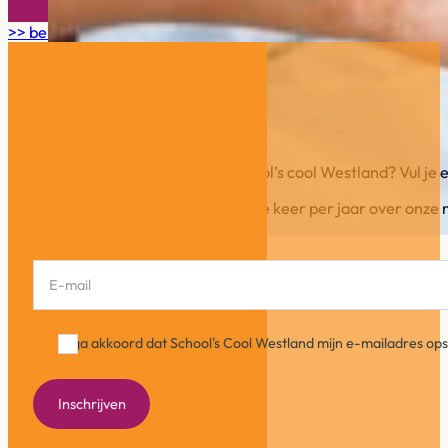
>> bekijk alle nieuwsberichten en artikelen hier
Blijf op de hoogte
Wil je op de hoogte blijven van School’s cool Westland? Vul je e-
In onze Info-flits schrijven wij ca. drie keer per jaar over o
Section
Ik ga akkoord dat School's Cool Westland mijn e-mailadres o
Inschrijven