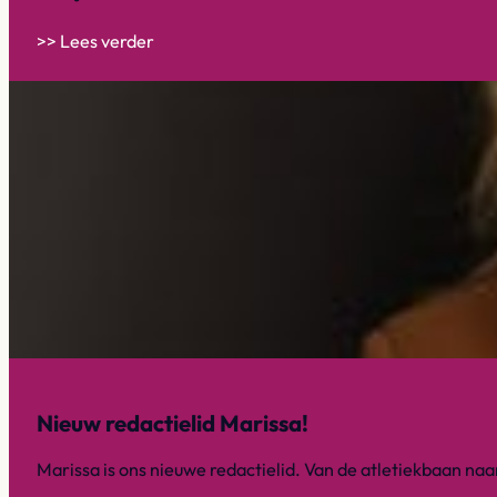
>> Lees verder
Nieuw redactielid Marissa!
Marissa is ons nieuwe redactielid. Van de atletiekbaan naar