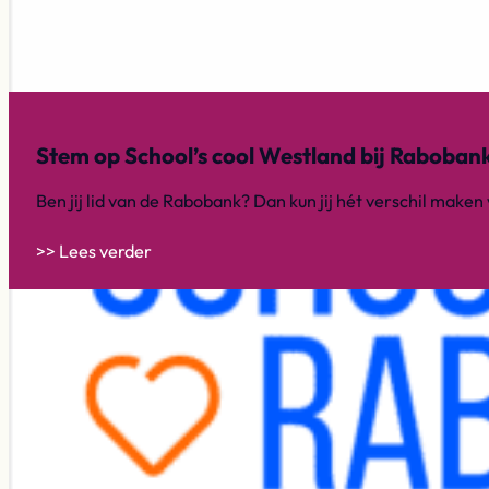
Stem op School’s cool Westland bij Raboban
Ben jij lid van de Rabobank? Dan kun jij hét verschil maken
>> Lees verder