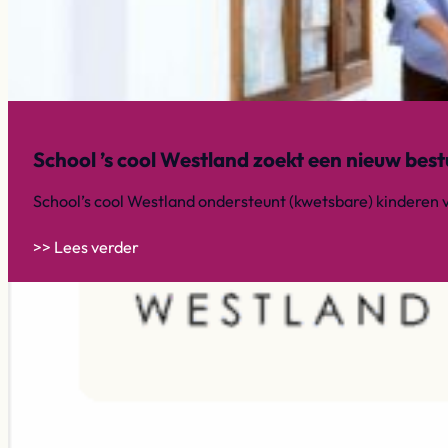
School ’s cool Westland zoekt een nieuw bestu
School’s cool Westland ondersteunt (kwetsbare) kinderen 
>> Lees verder