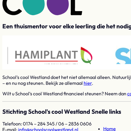
Een thuismentor voor elke leerling die het nodi
School’s cool Westland doet het niet allemaal alleen. Natuurli
– en nu nog steunen. Bekijk ze allemaal
hier
.
Wilt u School’s cool Westland financieel steunen? Neem dan
c
Stichting School's cool Westland
Snelle links
Telefoon: 0174 – 284 345 / 06 – 2836 0606
Home
E-mail:
ln.dnaltsewloocsloohcs@ofni