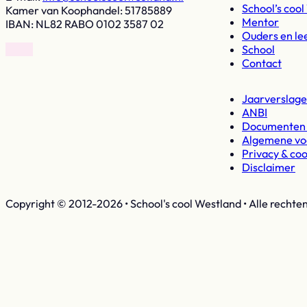
School’s coo
Kamer van Koophandel: 51785889
Mentor
IBAN: NL82 RABO 0102 3587 02
Ouders en le
School
Volg op Facebook
Volg op Instagram
Contact
Jaarverslage
ANBI
Documenten 
Algemene v
Privacy & coo
Disclaimer
Copyright © 2012-2026 • School's cool Westland • Alle rechte