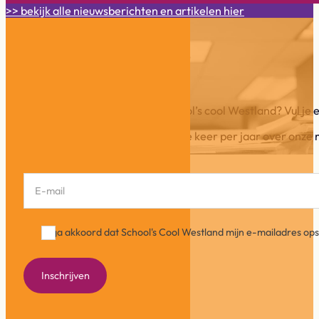
>> bekijk alle nieuwsberichten en artikelen hier
Blijf op de hoogte
Wil je op de hoogte blijven van School’s cool Westland? Vul je e-
In onze Info-flits schrijven wij ca. drie keer per jaar over o
Section
Ik ga akkoord dat School's Cool Westland mijn e-mailadres o
Inschrijven