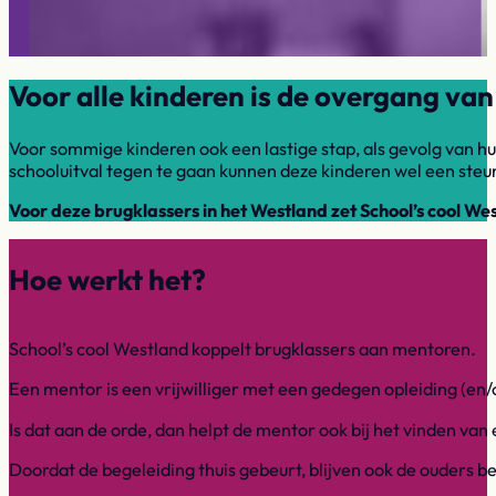
Voor alle kinderen is de overgang va
Voor sommige kinderen ook een lastige stap, als gevolg van h
schooluitval tegen te gaan kunnen deze kinderen wel een steun
Voor deze brugklassers in het Westland zet School’s cool West
Hoe werkt het?
School’s cool Westland koppelt brugklassers aan mentoren.
Een mentor is een vrijwilliger met een gedegen opleiding (en/of
Is dat aan de orde, dan helpt de mentor ook bij het vinden van 
Doordat de begeleiding thuis gebeurt, blijven ook de ouders b